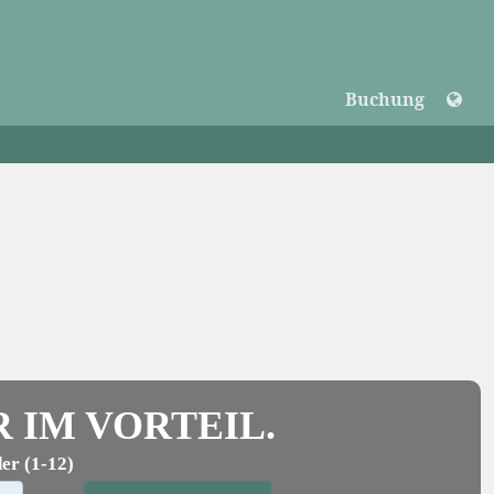
t Cookies
|
+436642201720
|
info@pensionstoellinger.at
Buchung
R IM VORTEIL.
er (1-12)