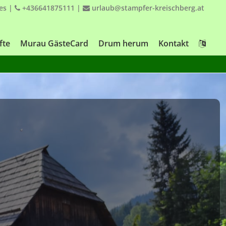
es
|
+436641875111
|
urlaub@stampfer-kreischberg.at
fte
Murau GästeCard
Drum herum
Kontakt