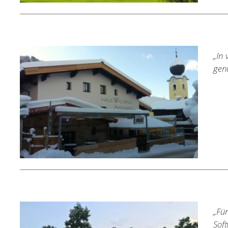
„In 
genu
„Fü
Sof