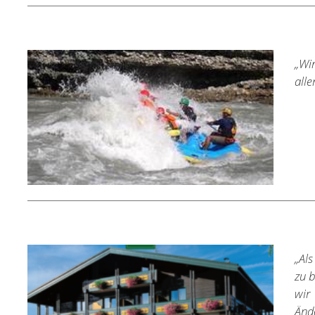
„Wir
alle
„Als
zu 
wir
Änd