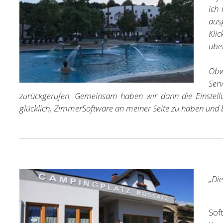
ich
ausg
Klic
übe
Obwo
Ser
zurückgerufen. Gemeinsam haben wir dann die Einstell
glücklich, ZimmerSoftware an meiner Seite zu haben und
„Die
Sof