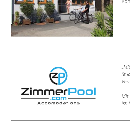
Kon
„Mi
Stu
Ver
Mit
ist.