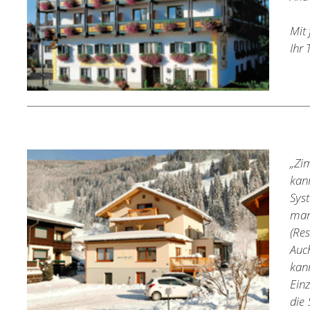
Mit
Ihr 
„Zi
kan
Sys
man
(Re
Auc
kann
Ein
die