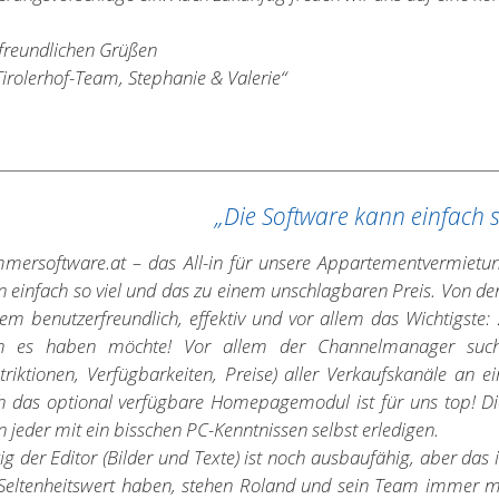
 freundlichen Grüßen
Tirolerhof-Team, Stephanie & Valerie“
„Die Software kann einfach s
mmersoftware.at – das All-in für unsere Appartementvermietu
n einfach so viel und das zu einem unschlagbaren Preis. Von d
tem benutzerfreundlich, effektiv und vor allem das Wichtigste:
 es haben möchte! Vor allem der Channelmanager sucht
striktionen, Verfügbarkeiten, Preise) aller Verkaufskanäle an 
h das optional verfügbare Homepagemodul ist für uns top! D
 jeder mit ein bisschen PC-Kenntnissen selbst erledigen.
zig der Editor (Bilder und Texte) ist noch ausbaufähig, aber d
 Seltenheitswert haben, stehen Roland und sein Team immer mi