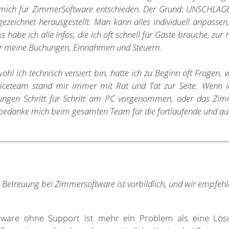
 mich für ZimmerSoftware entschieden. Der Grund: UNSCHLAGB
ezeichnet herausgestellt. Man kann alles individuell anpassen,
ks habe ich alle Infos, die ich oft schnell für Gäste brauche, zur
r meine Buchungen, Einnahmen und Steuern.
hl ich technisch versiert bin, hatte ich zu Beginn oft Fragen, 
viceteam stand mir immer mit Rat und Tat zur Seite. Wenn i
ungen Schritt für Schritt am PC vorgenommen, oder das Zimme
 bedanke mich beim gesamten Team für die fortlaufende und au
 Betreuung bei Zimmersoftware ist vorbildlich, und wir empfehle
tware ohne Support ist mehr ein Problem als eine Lö