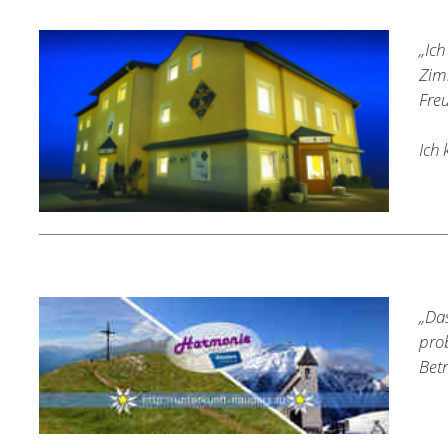
„Ic
Zim
Fre
Ich
„Da
pro
Betr